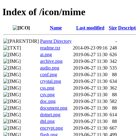
Index of /icon/mime
Name
Last modified
Size
Descript
Parent Directory
-
readme.txt
2014-09-23 09:16
248
ai.png
2019-06-27 11:30
626
archive.png
2019-06-27 11:30
342
audio.png
2019-06-27 11:30
535
conf.png
2019-06-27 11:30
88
crystal.png
2019-06-27 11:30
634
css.png
2019-06-27 11:30
362
csv.png
2019-06-27 11:30
88
doc.png
2019-06-27 11:30
582
document.png
2019-06-27 11:30
88
dotnet.png
2019-06-27 11:30
614
dtd.png
2019-06-27 11:30
88
encrypt.png
2019-06-27 11:30
667
flash.png
2019-06-27 11:30
499