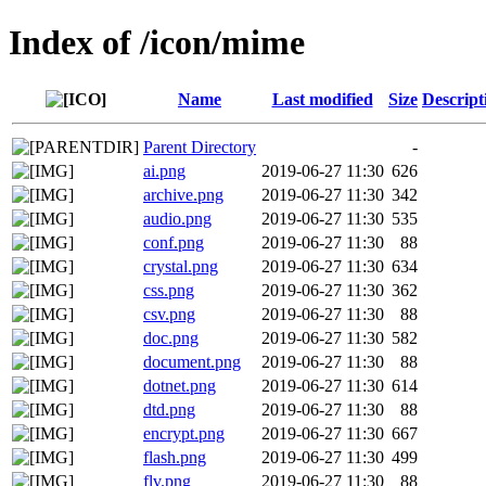
Index of /icon/mime
Name
Last modified
Size
Descript
Parent Directory
-
ai.png
2019-06-27 11:30
626
archive.png
2019-06-27 11:30
342
audio.png
2019-06-27 11:30
535
conf.png
2019-06-27 11:30
88
crystal.png
2019-06-27 11:30
634
css.png
2019-06-27 11:30
362
csv.png
2019-06-27 11:30
88
doc.png
2019-06-27 11:30
582
document.png
2019-06-27 11:30
88
dotnet.png
2019-06-27 11:30
614
dtd.png
2019-06-27 11:30
88
encrypt.png
2019-06-27 11:30
667
flash.png
2019-06-27 11:30
499
flv.png
2019-06-27 11:30
88