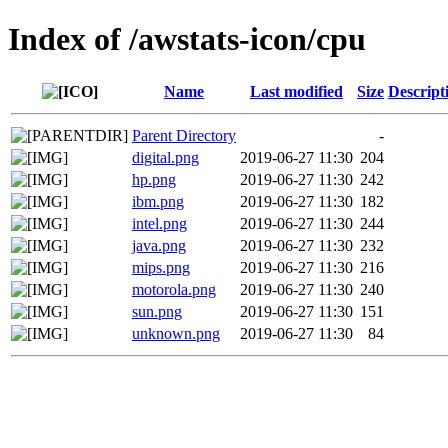
Index of /awstats-icon/cpu
Name
Last modified
Size
Descript
Parent Directory
-
digital.png
2019-06-27 11:30
204
hp.png
2019-06-27 11:30
242
ibm.png
2019-06-27 11:30
182
intel.png
2019-06-27 11:30
244
java.png
2019-06-27 11:30
232
mips.png
2019-06-27 11:30
216
motorola.png
2019-06-27 11:30
240
sun.png
2019-06-27 11:30
151
unknown.png
2019-06-27 11:30
84